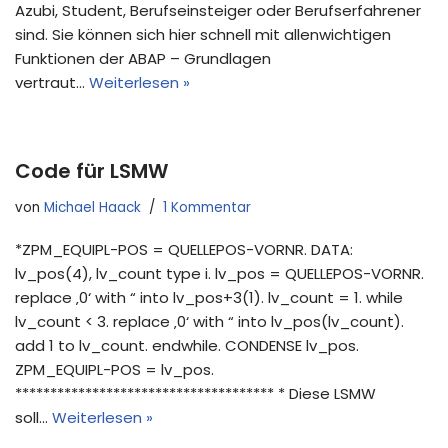
Azubi, Student, Berufseinsteiger oder Berufserfahrener
sind. Sie können sich hier schnell mit allenwichtigen
Funktionen der ABAP – Grundlagen
vertraut…
Weiterlesen »
Code für LSMW
von
Michael Haack
1 Kommentar
*ZPM_EQUIPL-POS = QUELLEPOS-VORNR. DATA:
lv_pos(4), lv_count type i. lv_pos = QUELLEPOS-VORNR.
replace ‚0‘ with “ into lv_pos+3(1). lv_count = 1. while
lv_count < 3. replace ‚0‘ with “ into lv_pos(lv_count).
add 1 to lv_count. endwhile. CONDENSE lv_pos.
ZPM_EQUIPL-POS = lv_pos.
************************************* * Diese LSMW
soll…
Weiterlesen »