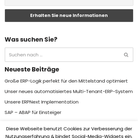
Was suchen Sie?
Neueste Beiträge
Große ERP-Logik perfekt für den Mittelstand optimiert
Unser neues automatisiertes Multi-Tenant-ERP-System
Unsere ERPNext Implementation
SAP – ABAP für Einsteiger
SAP Unterstützung im Falle von Betriebsstilllegungen –
Diese Webseite benutzt Cookies zur Verbesserung der
Hosten von SAP Systemen
Nutzungserfahrung & bindet Social-Media-Widgets ein.