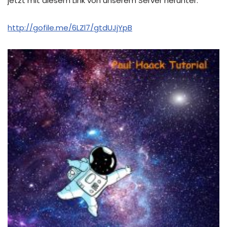
jetzt mit diesem Link von unserem Server herunter:
http://gofile.me/6LZl7/gtdUJjYpB