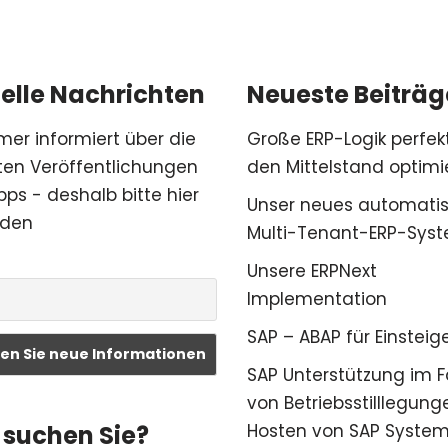
elle Nachrichten
Neueste Beiträg
mer informiert über die
Große ERP-Logik perfekt
en Veröffentlichungen
den Mittelstand optimi
pps - deshalb bitte hier
Unser neues automatis
den
Multi-Tenant-ERP-Sys
Unsere ERPNext
Implementation
SAP – ABAP für Einsteig
SAP Unterstützung im F
von Betriebsstilllegung
Hosten von SAP Syste
suchen Sie?