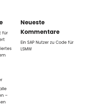
e
Neueste
Kommentare
 für
ert
Ein SAP Nutzer
zu
Code für
iertes
LSMW
tem
er
alle
en –
men