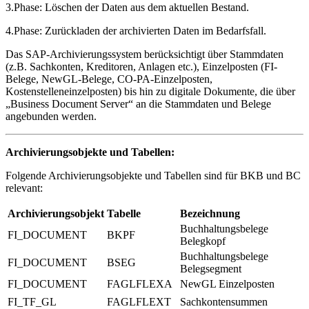
3.Phase: Löschen der Daten aus dem aktuellen Bestand.
4.Phase: Zurückladen der archivierten Daten im Bedarfsfall.
Das SAP-Archivierungssystem berücksichtigt über Stammdaten
(z.B. Sachkonten, Kreditoren, Anlagen etc.), Einzelposten (FI-
Belege, NewGL-Belege, CO-PA-Einzelposten,
Kostenstelleneinzelposten) bis hin zu digitale Dokumente, die über
„Business Document Server“ an die Stammdaten und Belege
angebunden werden.
Archivierungsobjekte und Tabellen:
Folgende Archivierungsobjekte und Tabellen sind für BKB und BC
relevant:
Archivierungsobjekt
Tabelle
Bezeichnung
Buchhaltungsbelege
FI_DOCUMENT
BKPF
Belegkopf
Buchhaltungsbelege
FI_DOCUMENT
BSEG
Belegsegment
FI_DOCUMENT
FAGLFLEXA
NewGL Einzelposten
FI_TF_GL
FAGLFLEXT
Sachkontensummen