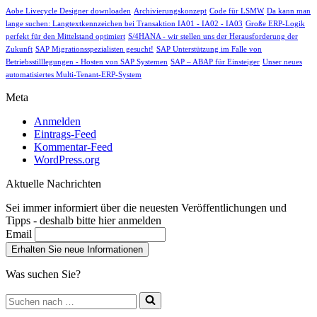
Aobe Livecycle Designer downloaden
Archivierungskonzept
Code für LSMW
Da kann man
lange suchen: Langtextkennzeichen bei Transaktion IA01 - IA02 - IA03
Große ERP-Logik
perfekt für den Mittelstand optimiert
S/4HANA - wir stellen uns der Herausforderung der
Zukunft
SAP Migrationsspezialisten gesucht!
SAP Unterstützung im Falle von
Betriebsstilllegungen - Hosten von SAP Systemen
SAP – ABAP für Einsteiger
Unser neues
automatisiertes Multi-Tenant-ERP-System
Meta
Anmelden
Eintrags-Feed
Kommentar-Feed
WordPress.org
Aktuelle Nachrichten
Sei immer informiert über die neuesten Veröffentlichungen und
Tipps - deshalb bitte hier anmelden
Email
Was suchen Sie?
Suchen
nach …