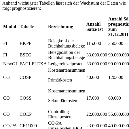
Anhand wichtigster Tabellen lässt sich der Wachstum der Daten wie
folgt prognostizieren:
Anzahl Sä
Anzahl
prognostiz
Modul
Tabelle
Bezeichnung
Sätze Ist
zum
31.12.2011
Belegkopf der
FI
BKPF
115.000
350.000
Buchhaltungsbelege
Belegposition der
FI
BSEG
33.000.000
90.000.000
Buchhaltungsbelege
NewGL
FAGLFLEXA
Ledgereinzelposten
33.000.000
90.000.000
Kostenartensummen
CO
COSP
40.000
120.000
Primärkosten
Kostenartensummen
CO
COSS
17.000
60.000
Sekundärkosten
Controlling
CO
COEP
22.000.000
55.000.000
Einzelposten
CO-PA
CO-PA
CE11000
23.000.000
40.000.000
Einzelposten BKB