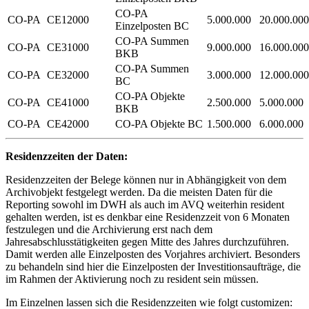
CO-PA
CO-PA
CE12000
5.000.000
20.000.000
Einzelposten BC
CO-PA Summen
CO-PA
CE31000
9.000.000
16.000.000
BKB
CO-PA Summen
CO-PA
CE32000
3.000.000
12.000.000
BC
CO-PA Objekte
CO-PA
CE41000
2.500.000
5.000.000
BKB
CO-PA
CE42000
CO-PA Objekte BC
1.500.000
6.000.000
Residenzzeiten der Daten:
Residenzzeiten der Belege können nur in Abhängigkeit von dem
Archivobjekt festgelegt werden. Da die meisten Daten für die
Reporting sowohl im DWH als auch im AVQ weiterhin resident
gehalten werden, ist es denkbar eine Residenzzeit von 6 Monaten
festzulegen und die Archivierung erst nach dem
Jahresabschlusstätigkeiten gegen Mitte des Jahres durchzuführen.
Damit werden alle Einzelposten des Vorjahres archiviert. Besonders
zu behandeln sind hier die Einzelposten der Investitionsaufträge, die
im Rahmen der Aktivierung noch zu resident sein müssen.
Im Einzelnen lassen sich die Residenzzeiten wie folgt customizen: